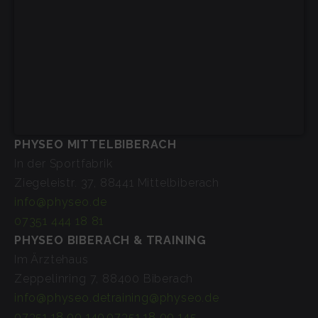
PHYSEO MITTELBIBERACH
In der Sportfabrik
Ziegeleistr. 37, 88441 Mittelbiberach
info@physeo.de
07351 444 18 81
PHYSEO BIBERACH & TRAINING
Im Ärztehaus
Zeppelinring 7, 88400 Biberach
info@physeo.de
training@physeo.de
07351 18 00 140
07351 18 00 145